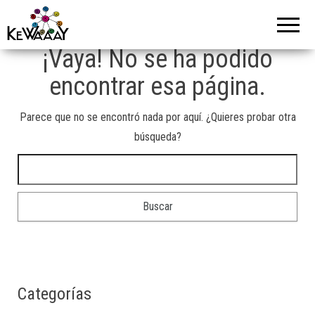
Compraventa
de relojes de
lujo segunda
¡Vaya! No se ha podido
mano |
encontrar esa página.
Kewaaay
Parece que no se encontró nada por aquí. ¿Quieres probar otra
búsqueda?
Buscar:
Categorías